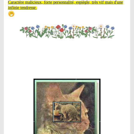
Caractére malicieux, forte personnalité, espiègle, très vif mais d'une
infinie tendresse.